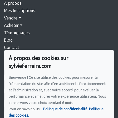
À propos
Mes Inscriptions
Vendre
Acheter
Témoignages
Blog
Contact
À propos des cookies sur
Pour me joindre
sylvieferreira.com
GROUPE SUTTON SYNERGIE INC.
450 964-0333
Bienvenue ! Ce site utilise des cookies pour mesurer la
fréquentation du site afin d'en améliorer le fonctionnement
Écrivez-moi un courriel
et l'administration et, avec votre accord, pour évaluer la
performance et améliorer votre expérience utilisateur. Nous
conservons votre choix pendant 6 mois.
Pour en savoir plus :
Politique de confidentialité.
Politique
des cookies.