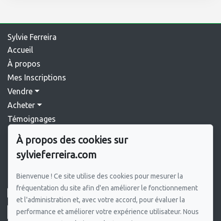
Sylvie Ferreira
Accueil
À propos
Mes Inscriptions
Vendre
Acheter
Témoignages
Blog
À propos des cookies sur
Contact
sylvieferreira.com
Pour me joindre
Bienvenue ! Ce site utilise des cookies pour mesurer la
GROUPE SUTTON SYNERGIE INC.
fréquentation du site afin d'en améliorer le fonctionnement
450 964-0333
et l'administration et, avec votre accord, pour évaluer la
performance et améliorer votre expérience utilisateur. Nous