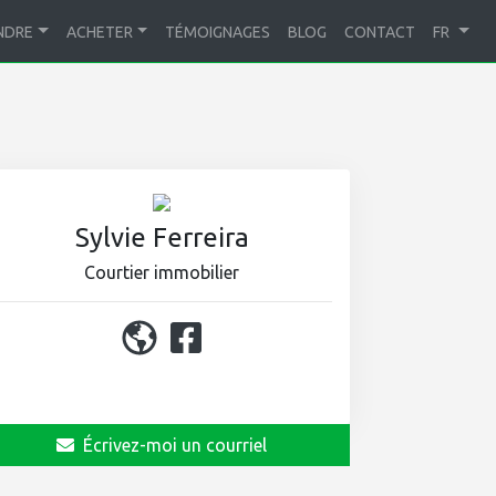
NDRE
ACHETER
TÉMOIGNAGES
BLOG
CONTACT
FR
Sylvie Ferreira
Courtier immobilier
450 964-0333
Écrivez-moi un courriel