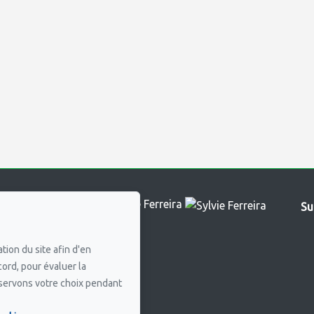
e
Su
YNERGIE INC.
3
tion du site afin d'en
cord, pour évaluer la
 courriel
nservons votre choix pendant