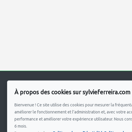
Sylvie Ferreira
Pour me joindr
À propos des cookies sur sylvieferreira.com
Accueil
GROUPE SUTTON S
450 964-033
À propos
Bienvenue ! Ce site utilise des cookies pour mesurer la fréquenta
Mes Inscriptions
améliorer le fonctionnement et l'administration et, avec votre ac
Écrivez-moi un
Vendre
performance et améliorer votre expérience utilisateur. Nous co
Acheter
6 mois.