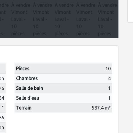
Pièces
10
on
Chambres
4
 $
Salle de bain
1
84
Salle d'eau
1
1
Terrain
587,4 m²
86
 an