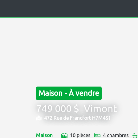
Maison - À vendre
749 000 $
Vimont
472 Rue de Francfort H7M4S1
Maison
10 pièces
4 chambres