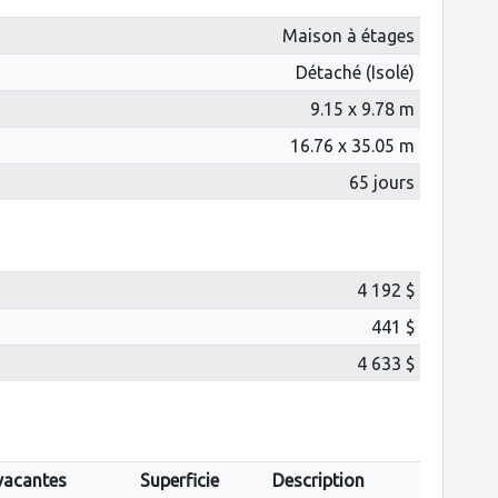
Maison à étages
Détaché (Isolé)
9.15 x 9.78 m
16.76 x 35.05 m
65 jours
4 192 $
441 $
4 633 $
vacantes
Superficie
Description