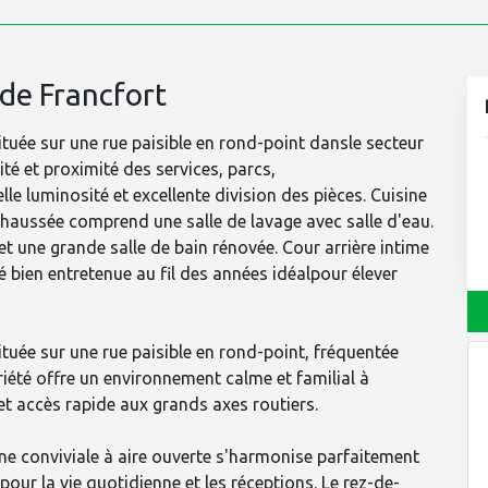
 de Francfort
Située sur une rue paisible en rond-point dansle secteur
lité et proximité des services, parcs,
lle luminosité et excellente division des pièces. Cuisine
-chaussée comprend une salle de lavage avec salle d'eau.
t une grande salle de bain rénovée. Cour arrière intime
é bien entretenue au fil des années idéalpour élever
ituée sur une rue paisible en rond-point, fréquentée
riété offre un environnement calme et familial à
 et accès rapide aux grands axes routiers.
ine conviviale à aire ouverte s'harmonise parfaitement
pour la vie quotidienne et les réceptions. Le rez-de-