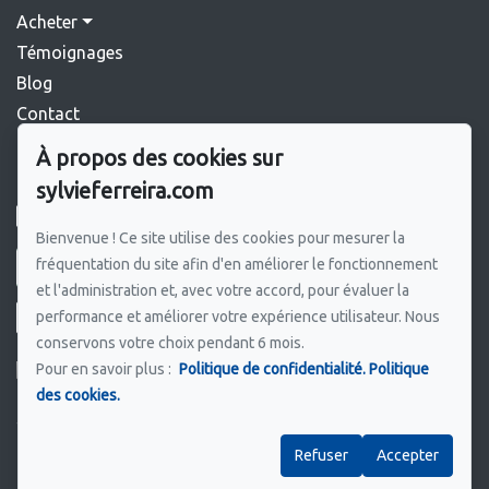
Acheter
Témoignages
Blog
Contact
À propos des cookies sur
Pour me joindre
sylvieferreira.com
GROUPE SUTTON SYNERGIE INC.
450 964-0333
Bienvenue ! Ce site utilise des cookies pour mesurer la
fréquentation du site afin d'en améliorer le fonctionnement
Écrivez-moi un courriel
et l'administration et, avec votre accord, pour évaluer la
performance et améliorer votre expérience utilisateur. Nous
conservons votre choix pendant 6 mois.
Pour en savoir plus :
Politique de confidentialité.
Politique
des cookies.
Suivez-moi sur Facebook !
Refuser
Accepter
Politique de confidentialité