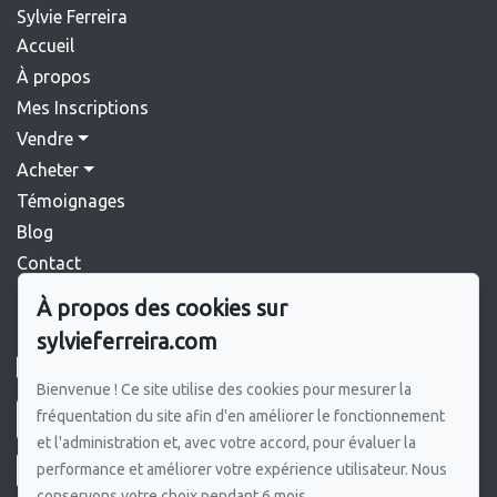
Sylvie Ferreira
Accueil
À propos
Mes Inscriptions
Vendre
Acheter
Témoignages
Blog
Contact
À propos des cookies sur
Pour me joindre
sylvieferreira.com
GROUPE SUTTON SYNERGIE INC.
450 964-0333
Bienvenue ! Ce site utilise des cookies pour mesurer la
fréquentation du site afin d'en améliorer le fonctionnement
Écrivez-moi un courriel
et l'administration et, avec votre accord, pour évaluer la
performance et améliorer votre expérience utilisateur. Nous
conservons votre choix pendant 6 mois.